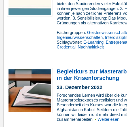
bietet den Studierenden vieler Fakultä
in ihren jeweiligen Studiengängen. 2. F
können je nach zeitlicher Präferenz vo
werden. 3. Sensibilisierung: Das Modul
Gründungen als alternativen Karrierew
Fächergruppen:
Geisteswissenschaft
Ingenieurwissenschaften
,
Interdiszipli
Schlagwörter:
E-Learning
,
Entreprene
Credential
,
Nachhaltigkeit
Begleitkurs zur Masterarb
in der Krisenforschung
23. Dezember 2022
Forschendes Lernen wird über die kur
Masterarbeitsexposés realisiert und w
Besonderheit des Kurses war die Int
Afghanistan in Kabul. Seitdem die Ta
können wir leider nicht mehr direkt m
zusammenarbeiten.
Weiterlesen