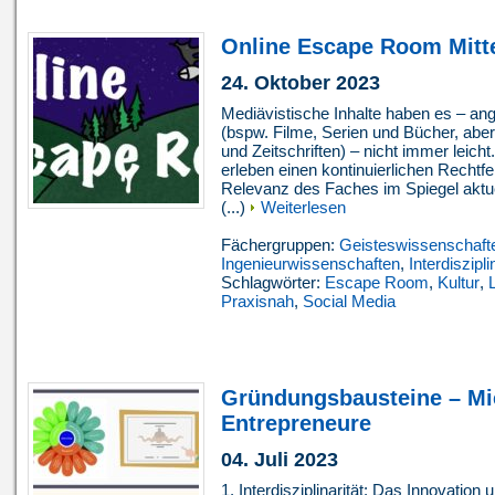
Online Escape Room Mitte
24. Oktober 2023
Mediävistische Inhalte haben es – ang
(bspw. Filme, Serien und Bücher, ab
und Zeitschriften) – nicht immer leich
erleben einen kontinuierlichen Rechtf
Relevanz des Faches im Spiegel aktue
(...)
Weiterlesen
Fächergruppen:
Geisteswissenschaft
Ingenieurwissenschaften
,
Interdiszipli
Schlagwörter:
Escape Room
,
Kultur
,
L
Praxisnah
,
Social Media
Gründungsbausteine – Mic
Entrepreneure
04. Juli 2023
1. Interdisziplinarität: Das Innovatio