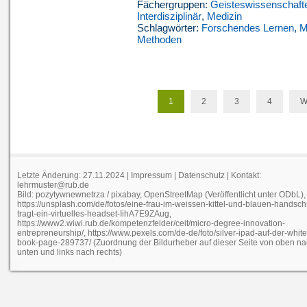
Fächergruppen:
Geisteswissenschaft
Interdisziplinär
,
Medizin
Schlagwörter:
Forschendes Lernen
,
M
Methoden
1
2
3
4
W
Letzte Änderung: 27.11.2024 |
Impressum
|
Datenschutz
| Kontakt:
lehrmuster@rub.de
Bild: pozytywnewnetrza / pixabay, OpenStreetMap (Veröffentlicht unter ODbL),
https://unsplash.com/de/fotos/eine-frau-im-weissen-kittel-und-blauen-handsc
tragt-ein-virtuelles-headset-IihA7E9ZAug,
https://www2.wiwi.rub.de/kompetenzfelder/ceit/micro-degree-innovation-
entrepreneurship/, https://www.pexels.com/de-de/foto/silver-ipad-auf-der-white
book-page-289737/ (Zuordnung der Bildurheber auf dieser Seite von oben n
unten und links nach rechts)