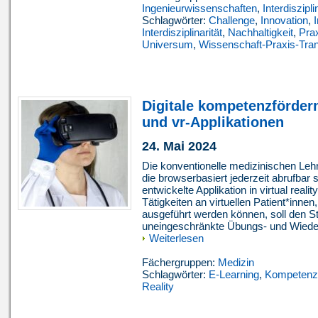
Ingenieurwissenschaften
,
Interdiszipli
Schlagwörter:
Challenge
,
Innovation
,
Interdisziplinarität
,
Nachhaltigkeit
,
Pra
Universum
,
Wissenschaft-Praxis-Tran
Digitale kompetenzförder
und vr-Applikationen
24. Mai 2024
Die konventionelle medizinischen Lehre
die browserbasiert jederzeit abrufbar 
entwickelte Applikation in virtual reality
Tätigkeiten an virtuellen Patient*innen,
ausgeführt werden können, soll den S
uneingeschränkte Übungs- und Wieder
Weiterlesen
Fächergruppen:
Medizin
Schlagwörter:
E-Learning
,
Kompetenz
Reality