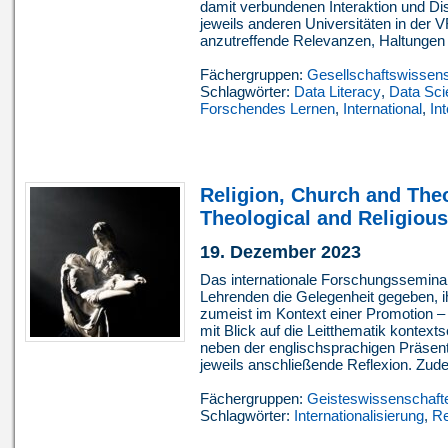
damit verbundenen Interaktion und Di
jeweils anderen Universitäten in der 
anzutreffende Relevanzen, Haltungen 
Fächergruppen:
Gesellschaftswissen
Schlagwörter:
Data Literacy
,
Data Sci
Forschendes Lernen
,
International
,
In
Religion, Church and Theo
Theological and Religiou
19. Dezember 2023
Das internationale Forschungsseminar 
Lehrenden die Gelegenheit gegeben, ih
zumeist im Kontext einer Promotion –
mit Blick auf die Leitthematik kontext
neben der englischsprachigen Präsenta
jeweils anschließende Reflexion. Zude
Fächergruppen:
Geisteswissenschaft
Schlagwörter:
Internationalisierung
,
Re