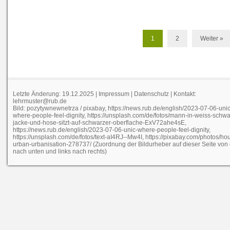
1
2
Weiter »
Letzte Änderung: 19.12.2025 |
Impressum
|
Datenschutz
| Kontakt:
lehrmuster@rub.de
Bild: pozytywnewnetrza / pixabay, https://news.rub.de/english/2023-07-06-unic
where-people-feel-dignity, https://unsplash.com/de/fotos/mann-in-weiss-schwa
jacke-und-hose-sitzt-auf-schwarzer-oberflache-ExV72ahe4sE,
https://news.rub.de/english/2023-07-06-unic-where-people-feel-dignity,
https://unsplash.com/de/fotos/text-aI4RJ--Mw4I, https://pixabay.com/photos/ho
urban-urbanisation-278737/ (Zuordnung der Bildurheber auf dieser Seite von
nach unten und links nach rechts)