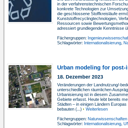
in der verfahrenstechnischen Forschu
konkrete Technologien zur Umsetzung
die geschlossene Stoffkreisläufe ermö
Kunststoffrecyclingtechnologien, Ver
Ressourcen sowie Bewertungsmethode
adressiert grundlegende Kenntnisse üb
Fächergruppen:
Ingenieurwissenschaf
Schlagwörter:
Internationalisierung
,
Na
Urban modeling for post-in
18. Dezember 2023
Veränderungen der Landnutzung/-bedec
unterschiedlichen räumlichen Auspräg
Urbanisierung ist in diesem Zusamm
Gebiete erfasst. Heute lebt bereits me
Städten – in einigen Ländern Europas
bebauten (...)
Weiterlesen
Fächergruppen:
Naturwissenschaften
Schlagwörter:
Internationalisierung
,
U