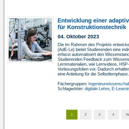
Entwicklung einer adapt
für Konstruktionstechnik
04. Oktober 2023
Die im Rahmen des Projekts entwicke
(AdE-Le) bietet Studierenden eine indi
erfasst automatisiert den Wissenstand
Studierenden Feedback zum Wissenss
Lernmaterialien, wie Lernvideos, H5P-
Vorlesungsfolien vor. Dadurch erhalte
eine Anleitung für die Selbstlernphase. 
Fächergruppen:
Ingenieurwissenschaf
Schlagwörter:
digitale Lehre
,
E-Learni
1
2
3
4
W