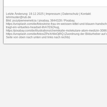
Letzte Änderung: 19.12.2025 |
Impressum
|
Datenschutz
| Kontakt:
lehrmuster@rub.de
Bild: pozytywnewnetrza / pixabay, 3844328 / Pixabay,
https://unsplash.com/de/fotos/eine-frau-im-weissen-kittel-und-blauen-handsc
tragt-ein-virtuelles-headset-IihA7E9ZAug,
https://pixabay.com/de/illustrations/chemikalie-molekulare-atom-medizin-3086
https://unsplash.com/de/fotos/ZPeXrWxOjRQ (Zuordnung der Bildurheber auf 
Seite von oben nach unten und links nach rechts)