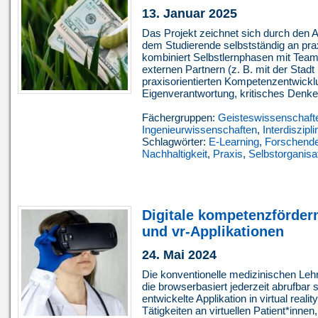
13. Januar 2025
Das Projekt zeichnet sich durch den 
dem Studierende selbstständig an pr
kombiniert Selbstlernphasen mit Tea
externen Partnern (z. B. mit der Stad
praxisorientierten Kompetenzentwicklun
Eigenverantwortung, kritisches Denken
Fächergruppen:
Geisteswissenschaft
Ingenieurwissenschaften
,
Interdiszipli
Schlagwörter:
E-Learning
,
Forschende
Nachhaltigkeit
,
Praxis
,
Selbstorganisa
Digitale kompetenzförder
und vr-Applikationen
24. Mai 2024
Die konventionelle medizinischen Lehre
die browserbasiert jederzeit abrufbar 
entwickelte Applikation in virtual reality
Tätigkeiten an virtuellen Patient*innen,