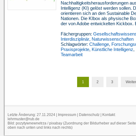
Nachhaltigkeitsherausforderungen aus
Intelligenz (KI) gelöst werden sollen.
orientieren sich an den Sustainable 
Nationen. Die KIbox als physische Box
der von Adobe entwickelten Kickbox. E
Fächergruppen:
Gesellschaftswissen
Interdisziplinär
,
Naturwissenschaften
Schlagwörter:
Challenge
,
Forschungs
Praxisprojekte
,
Künstliche Intelligenz
,
Teamarbeit
1
2
3
Weiter
Letzte Änderung: 27.11.2024 |
Impressum
|
Datenschutz
| Kontakt:
lehrmuster@rub.de
Bild: pozytywnewnetrza / pixabay (Zuordnung der Bildurheber auf dieser Seit
oben nach unten und links nach rechts)