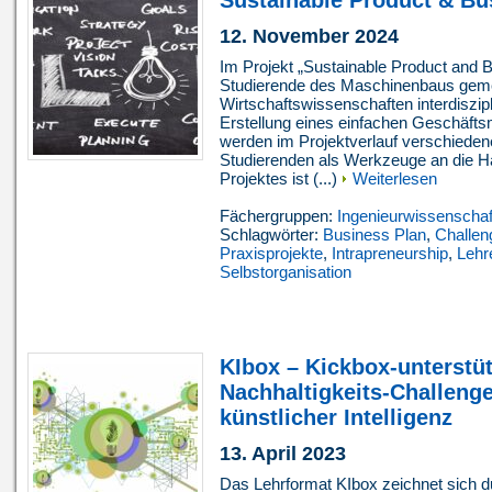
12. November 2024
Im Projekt „Sustainable Product and
Studierende des Maschinenbaus geme
Wirtschaftswissenschaften interdiszipl
Erstellung eines einfachen Geschäftsm
werden im Projektverlauf verschieden
Studierenden als Werkzeuge an die H
Projektes ist (...)
Weiterlesen
Fächergruppen:
Ingenieurwissenschaf
Schlagwörter:
Business Plan
,
Challen
Praxisprojekte
,
Intrapreneurship
,
Lehr
Selbstorganisation
KIbox – Kickbox-unterstü
Nachhaltigkeits-Challeng
künstlicher Intelligenz
13. April 2023
Das Lehrformat KIbox zeichnet sich d