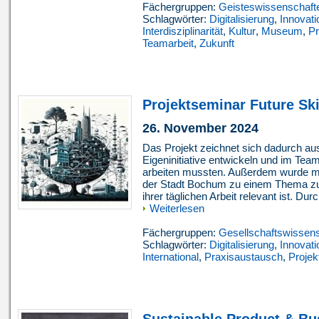
Fächergruppen:
Geisteswissenschaft
Schlagwörter:
Digitalisierung
,
Innovati
Interdisziplinarität
,
Kultur
,
Museum
,
Pr
Teamarbeit
,
Zukunft
Projektseminar Future Skil
26. November 2024
Das Projekt zeichnet sich dadurch au
Eigeninitiative entwickeln und im Team
arbeiten mussten. Außerdem wurde mit
der Stadt Bochum zu einem Thema zu
ihrer täglichen Arbeit relevant ist. Dur
Weiterlesen
Fächergruppen:
Gesellschaftswissen
Schlagwörter:
Digitalisierung
,
Innovati
International
,
Praxisaustausch
,
Projek
Sustainable Product & B