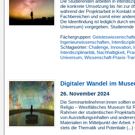
Die Studierenden arbeiten in interdisz
die konkrete Umsetzung bis hin zur öff
während der Projektarbeit in Kontakt 
Fachbereichen und somit einer ande
Die Ideenfindung ist lediglich durch
Universum) vorgegeben. Studierende (
Fächergruppen:
Geisteswissenschaft
Ingenieurwissenschaften
,
Interdiszipli
Schlagwörter:
Challenge
,
Innovation
,
Interdisziplinarität
,
Nachhaltigkeit
,
Pra
Universum
,
Wissenschaft-Praxis-Tran
Digitaler Wandel im Mus
26. November 2024
Die Seminarteilnehmer:innen sollten e
Relígio – Westfälisches Museum für Rel
Rahmen der studentischen Projektarbe
von Ausstellungsinhalten und anderers
Materialien im Mittelpunkt der Arbeit.
stets die Thematik und Potentiale (...)