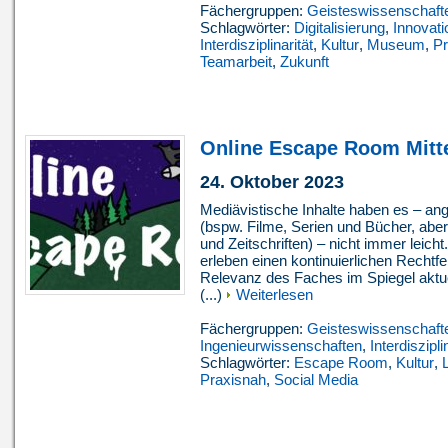
Fächergruppen:
Geisteswissenschaft
Schlagwörter:
Digitalisierung
,
Innovati
Interdisziplinarität
,
Kultur
,
Museum
,
Pr
Teamarbeit
,
Zukunft
Online Escape Room Mitte
24. Oktober 2023
Mediävistische Inhalte haben es – ang
(bspw. Filme, Serien und Bücher, ab
und Zeitschriften) – nicht immer leich
erleben einen kontinuierlichen Rechtf
Relevanz des Faches im Spiegel aktue
(...)
Weiterlesen
Fächergruppen:
Geisteswissenschaft
Ingenieurwissenschaften
,
Interdiszipli
Schlagwörter:
Escape Room
,
Kultur
,
L
Praxisnah
,
Social Media