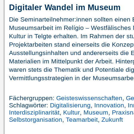
Digitaler Wandel im Museum
Die Seminarteilnehmer:innen sollten einen E
Museumsarbeit im Relígio – Westfälisches
Kultur in Telgte erhalten. Im Rahmen der s
Projektarbeiten stand einerseits die Konzep
Ausstellungsinhalten und andererseits die 
Materialien im Mittelpunkt der Arbeit. Hinte
waren stets die Thematik und Potentiale digi
Vermittlungsstrategien in der Museumsarbei
Fächergruppen:
Geisteswissenschaften
,
Ge
Schlagwörter:
Digitalisierung
,
Innovation
,
In
Interdisziplinarität
,
Kultur
,
Museum
,
Praxis
Selbstorganisation
,
Teamarbeit
,
Zukunft