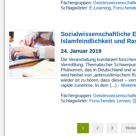
Fächergruppen:
Geisteswissenschaft
Schlagwörter:
E-Learning
,
Forschende
Sozialwissenschaftliche 
Islamfeindlichkeit und R
24. Januar 2019
Die Veranstaltung kombiniert forsche
Vermittlung. Thematischer Schwerpunkt 
Phänomen, das in Deutschland und weltw
wird hierbei von „antimuslimischem
wieder ist zu hören, dass dieser – ver
rapide zunehme. In dem (...)
Weiterl
Fächergruppen:
Geisteswissenschaft
Schlagwörter:
Forschendes Lernen
,
Q
1
2
3
Weiter