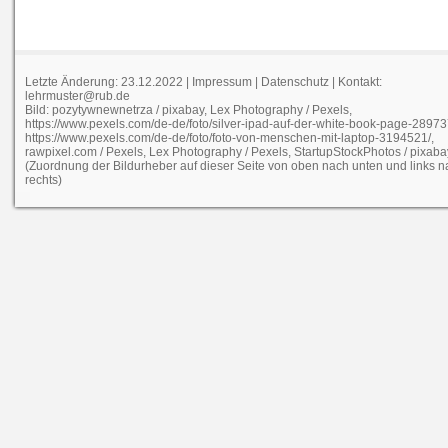
Letzte Änderung: 23.12.2022 |
Impressum
|
Datenschutz
| Kontakt:
lehrmuster@rub.de
Bild: pozytywnewnetrza / pixabay, Lex Photography / Pexels,
https://www.pexels.com/de-de/foto/silver-ipad-auf-der-white-book-page-28973
https://www.pexels.com/de-de/foto/foto-von-menschen-mit-laptop-3194521/,
rawpixel.com / Pexels, Lex Photography / Pexels, StartupStockPhotos / pixaba
(Zuordnung der Bildurheber auf dieser Seite von oben nach unten und links 
rechts)