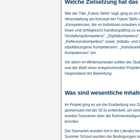
Welche Zielsetzung hat das
Wie der Titel „Future Skills“ sagt, ging es 
Veranstaltung am Konzept der Future Skills vo
„Kompetenzen, die es Individuen erlauben 
lösen und (erfolgreich) handlungsfähig zu se
Gestaltungskompetenz“, „Digitalkompetenz“
„Reflexionskompetenz“ sowie „Initiativ- und 
objektbezogene Kompetenzen“, „Individuel
Kompetenzen“ ein.
Vor allem im Wintersemester sollten die St
und die Wahl einer entsprechenden Projektr
Gegenstand der Bewertung.
Was sind wesentliche Inhal
Im Projekt ging es um die Erarbeitung von 
gemeinsam mit der SCIU entwickelt, um eine 
wurden Szenarien über die Rahmenbedigungen
könnten.
Die Szenarien wurden mit in der Literatur b
Summer School wurden die Bedingungen in B