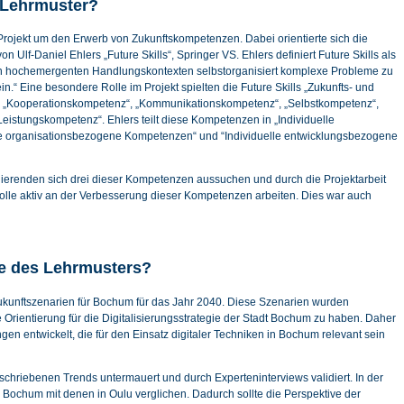
 Lehrmuster?
im Projekt um den Erwerb von Zukunftskompetenzen. Dabei orientierte sich die
n Ulf-Daniel Ehlers „Future Skills“, Springer VS. Ehlers definiert Future Skills als
in hochemergenten Handlungskontexten selbstorganisiert komplexe Probleme zu
in.“ Eine besondere Rolle im Projekt spielten die Future Skills „Zukunfts- und
, „Kooperationskompetenz“, „Kommunikationskompetenz“, „Selbstkompetenz“,
Leistungskompetenz“. Ehlers teilt diese Kompetenzen in „Individuelle
le organisationsbezogene Kompetenzen“ und “Individuelle entwicklungsbezogene
udierenden sich drei dieser Kompetenzen aussuchen und durch die Projektarbeit
olle aktiv an der Verbesserung dieser Kompetenzen arbeiten. Dies war auch
te des Lehrmusters?
Zukunftszenarien für Bochum für das Jahr 2040. Diese Szenarien wurden
Orientierung für die Digitalisierungsstrategie der Stadt Bochum zu haben. Daher
 entwickelt, die für den Einsatz digitaler Techniken in Bochum relevant sein
eschriebenen Trends untermauert und durch Experteninterviews validiert. In der
ochum mit denen in Oulu verglichen. Dadurch sollte die Perspektive der