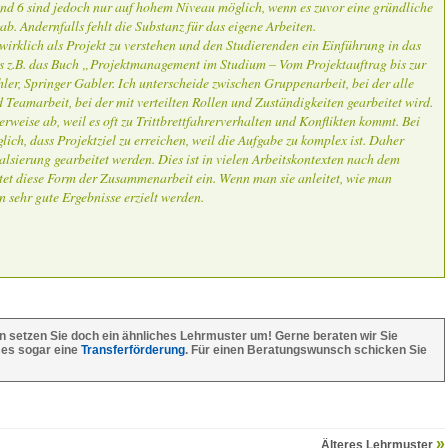
 und 6 sind jedoch nur auf hohem Niveau möglich, wenn es zuvor eine gründliche
. Andernfalls fehlt die Substanz für das eigene Arbeiten.
 wirklich als Projekt zu verstehen und den Studierenden ein Einführung in das
s z.B. das Buch „Projektmanagement im Studium – Vom Projektauftrag bis zur
er, Springer Gabler. Ich unterscheide zwischen Gruppenarbeit, bei der alle
Teamarbeit, bei der mit verteilten Rollen und Zuständigkeiten gearbeitet wird.
weise ab, weil es oft zu Trittbrettfahrerverhalten und Konflikten kommt. Bei
glich, dass Projektziel zu erreichen, weil die Aufgabe zu komplex ist. Daher
ialsierung gearbeitet werden. Dies ist in vielen Arbeitskontexten nach dem
tet diese Form der Zusammenarbeit ein. Wenn man sie anleitet, wie man
 sehr gute Ergebnisse erzielt werden.
n setzen Sie doch ein ähnliches Lehrmuster um! Gerne beraten wir Sie
 es sogar eine
Transferförderung
. Für einen Beratungswunsch schicken Sie
Älteres Lehrmuster