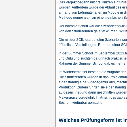
Das Projekt begann mit drei kurzen einführe
wurden. Außerdem wurde der Ablauf des erst
anhand von Lehrmaterialien im Moodle in di
Methode gemeinsam an einem einfachen Bei
Der nächste Schritt war die Szenarieentwic
von den Studierenden geleitet wurden. Wir
Die mit der SCIU erarbeiteten Szenarien wur
öffentliche Vorstellung im Rahmen einer SCIU
In der Summer School im September 2023 be
und Oulu und suchten dafür nach praktische
Rahmen der Summer School gab es mehrere
Im Wintersemester bestand die Aufgabe der 
Die Studierenden wurden in das Projektmana
eigenständig eine Videoagentur aus, machten 
Produktion. Zudem führten sie eigenständig
aufgezeichnet und dann geschnitten wurden.
Makerspace vorgeführt. Im Anschluss gab es
Bochum verfügbar gemacht.
Welches Prüfungsform ist 