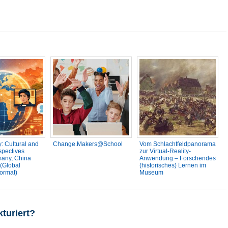
: Cultural and
Change.Makers@School
Vom Schlachtfeldpanorama
pectives
zur Virtual-Reality-
many, China
Anwendung – Forschendes
(Global
(historisches) Lernen im
ormat)
Museum
kturiert?