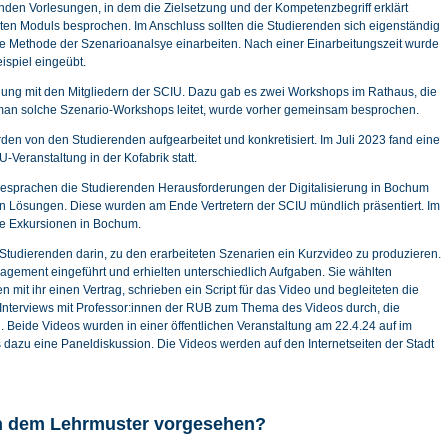
nden Vorlesungen, in dem die Zielsetzung und der Kompetenzbegriff erklärt
en Moduls besprochen. Im Anschluss sollten die Studierenden sich eigenständig
e Methode der Szenarioanalsye einarbeiten. Nach einer Einarbeitungszeit wurde
spiel eingeübt.
klung mit den Mitgliedern der SCIU. Dazu gab es zwei Workshops im Rathaus, die
 man solche Szenario-Workshops leitet, wurde vorher gemeinsam besprochen.
den von den Studierenden aufgearbeitet und konkretisiert. Im Juli 2023 fand eine
-Veranstaltung in der Kofabrik statt.
sprachen die Studierenden Herausforderungen der Digitalisierung in Bochum
n Lösungen. Diese wurden am Ende Vertretern der SCIU mündlich präsentiert. Im
 Exkursionen in Bochum.
Studierenden darin, zu den erarbeiteten Szenarien ein Kurzvideo zu produzieren.
gement eingeführt und erhielten unterschiedlich Aufgaben. Sie wählten
mit ihr einen Vertrag, schrieben ein Script für das Video und begleiteten die
 Interviews mit Professor:innen der RUB zum Thema des Videos durch, die
 Beide Videos wurden in einer öffentlichen Veranstaltung am 22.4.24 auf im
 dazu eine Paneldiskussion. Die Videos werden auf den Internetseiten der Stadt
in dem Lehrmuster vorgesehen?