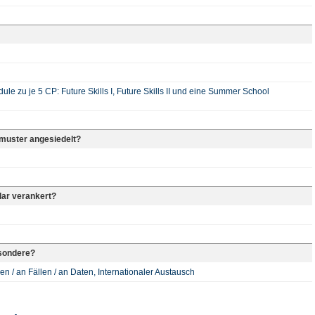
ule zu je 5 CP: Future Skills I, Future Skills II und eine Summer School
rmuster angesiedelt?
lar verankert?
sondere?
en / an Fällen / an Daten, Internationaler Austausch