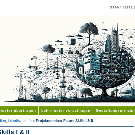
STARTSEITE
muster übertragen
Lehrmuster vorschlagen
Gestaltungsprinzip
ften
,
Interdisziplinär
»
Projektseminar Future Skills I & II
ills I & II