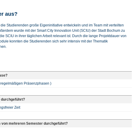
er aus?
 die Studierenden große Eigeninitiative entwickeln und im Team mit verteilten
ußerdem wurde mit der Smart City Innovation Unit (SCIU) der Stadt Bochum zu
 SCIU in ihrer täglichen Arbeit relevant ist. Durch die lange Projektdauer von
Module konnten die Studierenden sich sehr intensiv mit der Thematik
hen.
hase?
nregelmäßigen Präsenzphasen )
 durchgeführt?
sfreier Zeit
m von mehreren Semester durchgeführt?