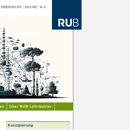
|
|
|
ÜBERSICHT
SUCHE
A-Z
ien
Über RUB Lehrmuster
Konzipierung