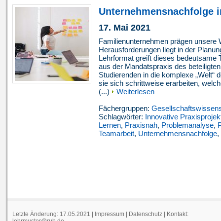
Unternehmensnachfolge i
17. Mai 2021
Familienunternehmen prägen unsere Wi
Herausforderungen liegt in der Plan
Lehrformat greift dieses bedeutsame 
aus der Mandatspraxis des beteiligten
Studierenden in die komplexe „Welt“ 
sie sich schrittweise erarbeiten, wel
(...)
Weiterlesen
Fächergruppen:
Gesellschaftswissen
Schlagwörter:
Innovative Praxisprojek
Lernen
,
Praxisnah
,
Problemanalyse
,
Teamarbeit
,
Unternehmensnachfolge
,
Letzte Änderung: 17.05.2021 |
Impressum
|
Datenschutz
| Kontakt:
lehrmuster@rub.de