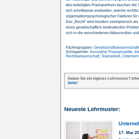
des beteiligten Praxispartners tauchen die
sich schrittweise erarbeiten, welche recht
organisationspsychologischer Faktoren für
Das „Recht“ wird insofern exemplarisch als
eines gesellschaftlich bedeutenden Problem
sich in die verschiedenen Akteursrollen un
Fächergruppen:
Gesellschaftswissenschaft
Schlagwörter:
Innovative Praxisprojekte
,
Int
Rechtswissenschaft
,
Teamarbeit
,
Unterneh
Haben Sie ein eigenes Lehrmuster? Info
Seite
!
Neueste Lehrmuster:
Unterne
17. Mai 2