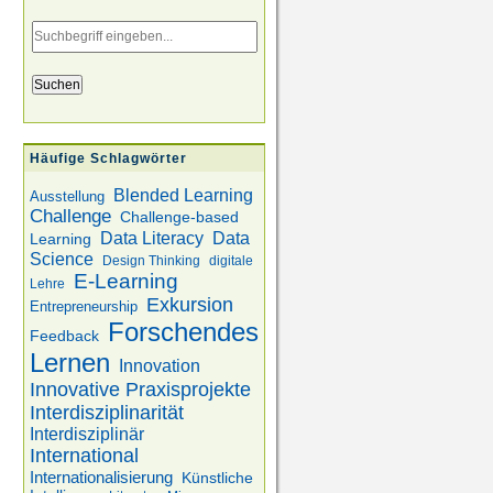
Eingabe
des
Suchbegriffs
Häufige Schlagwörter
Blended Learning
Ausstellung
Challenge
Challenge-based
Data
Data Literacy
Learning
Science
Design Thinking
digitale
E-Learning
Lehre
Exkursion
Entrepreneurship
Forschendes
Feedback
Lernen
Innovation
Innovative Praxisprojekte
Interdisziplinarität
Interdisziplinär
International
Internationalisierung
Künstliche