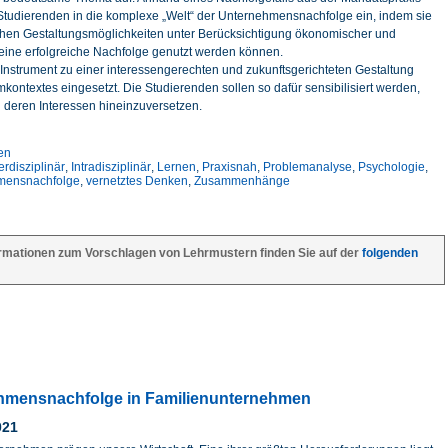
 Studierenden in die komplexe „Welt“ der Unternehmensnachfolge ein, indem sie
lichen Gestaltungsmöglichkeiten unter Berücksichtigung ökonomischer und
 eine erfolgreiche Nachfolge genutzt werden können.
 Instrument zu einer interessengerechten und zukunftsgerichteten Gestaltung
kontextes eingesetzt. Die Studierenden sollen so dafür sensibilisiert werden,
d deren Interessen hineinzuversetzen.
en
erdisziplinär
,
Intradisziplinär
,
Lernen
,
Praxisnah
,
Problemanalyse
,
Psychologie
,
mensnachfolge
,
vernetztes Denken
,
Zusammenhänge
rmationen zum Vorschlagen von Lehrmustern finden Sie auf der
folgenden
hmensnachfolge in Familienunternehmen
021