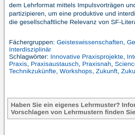
dem Lehrformat mittels Impulsvorträgen u
partizipieren, um eine produktive und interd
die gesellschaftliche Relevanz von SF-Literat
Fächergruppen:
Geisteswissenschaften
,
Ge
Interdisziplinär
Schlagwörter:
Innovative Praxisprojekte
,
Int
Praxis
,
Praxisaustausch
,
Praxisnah
,
Scienc
Technikzukünfte
,
Workshops
,
Zukunft
,
Zuku
Haben Sie ein eigenes Lehrmuster? Inf
Vorschlagen von Lehrmustern finden Sie