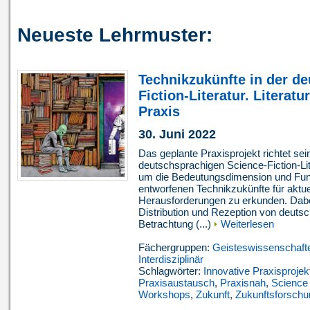
Neueste Lehrmuster:
Technikzukünfte in der d
Fiction-Literatur. Literat
Praxis
30. Juni 2022
Das geplante Praxisprojekt richtet sei
deutschsprachigen Science-Fiction-Li
um die Bedeutungsdimension und Funkt
entworfenen Technikzukünfte für aktue
Herausforderungen zu erkunden. Dabe
Distribution und Rezeption von deutsch
Betrachtung (...)
Weiterlesen
Fächergruppen:
Geisteswissenschaft
Interdisziplinär
Schlagwörter:
Innovative Praxisprojek
Praxisaustausch
,
Praxisnah
,
Science 
Workshops
,
Zukunft
,
Zukunftsforschu