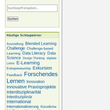
Eingabe
des
Suchbegriffs
Häufige Schlagwörter
Blended Learning
Ausstellung
Challenge
Challenge-based
Data
Data Literacy
Learning
Science
Design Thinking
digitale
E-Learning
Lehre
Exkursion
Entrepreneurship
Forschendes
Feedback
Lernen
Innovation
Innovative Praxisprojekte
Interdisziplinarität
Interdisziplinär
International
Internationalisierung
Künstliche