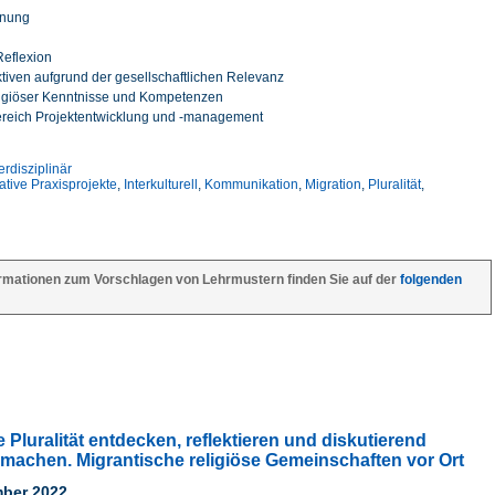
gnung
Reflexion
iven aufgrund der gesellschaftlichen Relevanz
religiöser Kenntnisse und Kompetenzen
reich Projektentwicklung und -management
erdisziplinär
ative Praxisprojekte
,
Interkulturell
,
Kommunikation
,
Migration
,
Pluralität
,
rmationen zum Vorschlagen von Lehrmustern finden Sie auf der
folgenden
e Pluralität entdecken, reflektieren und diskutierend
 machen. Migrantische religiöse Gemeinschaften vor Ort
mber 2022