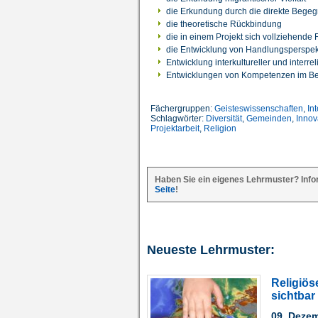
die Erkundung durch die direkte Bege
die theoretische Rückbindung
die in einem Projekt sich vollziehende 
die Entwicklung von Handlungsperspekt
Entwicklung interkultureller und inter
Entwicklungen von Kompetenzen im Be
Fächergruppen:
Geisteswissenschaften
,
Int
Schlagwörter:
Diversität
,
Gemeinden
,
Innov
Projektarbeit
,
Religion
Haben Sie ein eigenes Lehrmuster? Info
Seite
!
Neueste Lehrmuster:
Religiös
sichtbar
09. Deze