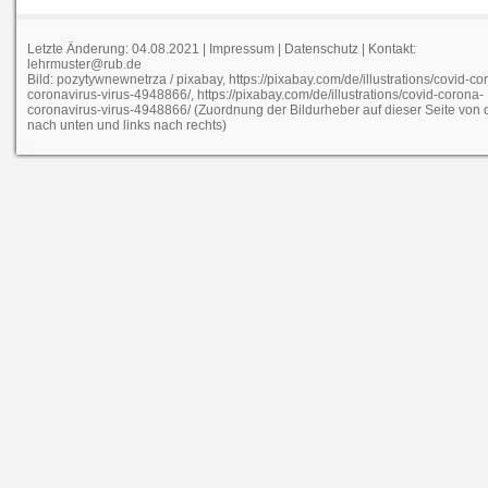
Letzte Änderung: 04.08.2021 |
Impressum
|
Datenschutz
| Kontakt:
lehrmuster@rub.de
Bild: pozytywnewnetrza / pixabay, https://pixabay.com/de/illustrations/covid-co
coronavirus-virus-4948866/, https://pixabay.com/de/illustrations/covid-corona-
coronavirus-virus-4948866/ (Zuordnung der Bildurheber auf dieser Seite von
nach unten und links nach rechts)