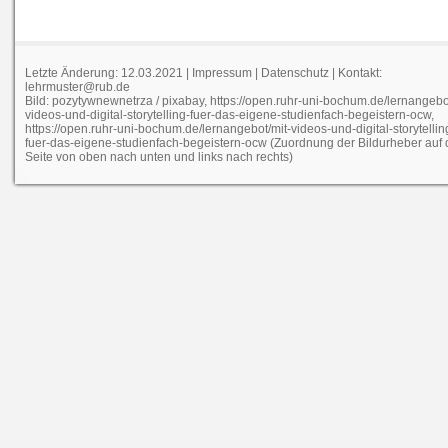
Letzte Änderung: 12.03.2021 |
Impressum
|
Datenschutz
| Kontakt:
lehrmuster@rub.de
Bild: pozytywnewnetrza / pixabay, https://open.ruhr-uni-bochum.de/lernangebo
videos-und-digital-storytelling-fuer-das-eigene-studienfach-begeistern-ocw,
https://open.ruhr-uni-bochum.de/lernangebot/mit-videos-und-digital-storytellin
fuer-das-eigene-studienfach-begeistern-ocw (Zuordnung der Bildurheber auf 
Seite von oben nach unten und links nach rechts)