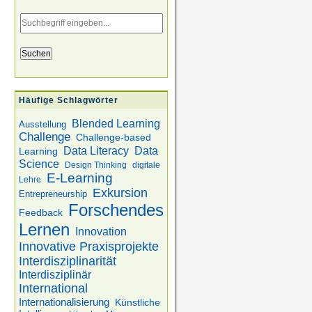
Eingabe
des
Suchbegriffs
Häufige Schlagwörter
Blended Learning
Ausstellung
Challenge
Challenge-based
Data
Data Literacy
Learning
Science
Design Thinking
digitale
E-Learning
Lehre
Exkursion
Entrepreneurship
Forschendes
Feedback
Lernen
Innovation
Innovative Praxisprojekte
Interdisziplinarität
Interdisziplinär
International
Internationalisierung
Künstliche