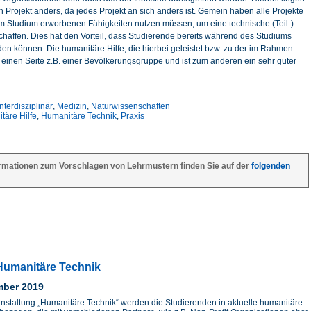
Projekt anders, da jedes Projekt an sich anders ist. Gemein haben alle Projekte
 im Studium erworbenen Fähigkeiten nutzen müssen, um eine technische (Teil-)
haffen. Dies hat den Vorteil, dass Studierende bereits während des Studiums
den können. Die humanitäre Hilfe, die hierbei geleistet bzw. zu der im Rahmen
er einen Seite z.B. einer Bevölkerungsgruppe und ist zum anderen ein sehr guter
Interdisziplinär
,
Medizin
,
Naturwissenschaften
täre Hilfe
,
Humanitäre Technik
,
Praxis
rmationen zum Vorschlagen von Lehrmustern finden Sie auf der
folgenden
Humanitäre Technik
mber 2019
anstaltung „Humanitäre Technik“ werden die Studierenden in aktuelle humanitäre