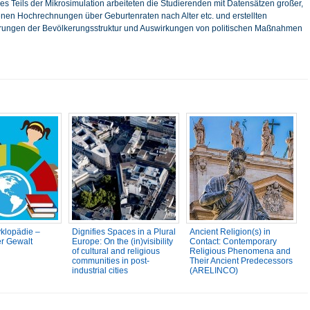
 Teils der Mikrosimulation arbeiteten die Studierenden mit Datensätzen großer,
nen Hochrechnungen über Geburtenraten nach Alter etc. und erstellten
erungen der Bevölkerungsstruktur und Auswirkungen von politischen Maßnahmen
klopädie –
Dignifies Spaces in a Plural
Ancient Religion(s) in
er Gewalt
Europe: On the (in)visibility
Contact: Contemporary
of cultural and religious
Religious Phenomena and
communities in post-
Their Ancient Predecessors
industrial cities
(ARELINCO)