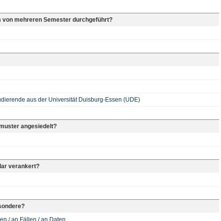
m von mehreren Semester durchgeführt?
udierende aus der Universität Duisburg-Essen (UDE)
rmuster angesiedelt?
lar verankert?
sondere?
en / an Fällen / an Daten