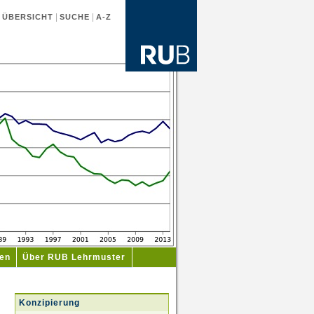
|
|
|
ÜBERSICHT
SUCHE
A-Z
ien
Über RUB Lehrmuster
Konzipierung