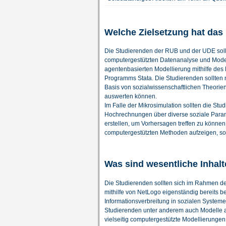
Welche Zielsetzung hat das
Die Studierenden der RUB und der UDE soll
computergestützten Datenanalyse und Model
agentenbasierten Modellierung mithilfe des
Programms Stata. Die Studierenden sollten 
Basis von sozialwissenschaftlichen Theorien
auswerten können.
Im Falle der Mikrosimulation sollten die Stu
Hochrechnungen über diverse soziale Parame
erstellen, um Vorhersagen treffen zu könne
computergestützten Methoden aufzeigen, sod
Was sind wesentliche Inhal
Die Studierenden sollten sich im Rahmen de
mithilfe von NetLogo eigenständig bereits 
Informationsverbreitung in sozialen Systemen
Studierenden unter anderem auch Modelle au
vielseitig computergestützte Modellierung