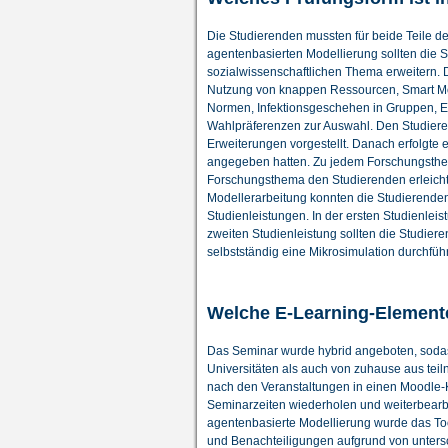
Die Studierenden mussten für beide Teile de
agentenbasierten Modellierung sollten die 
sozialwissenschaftlichen Thema erweitern. D
Nutzung von knappen Ressourcen, Smart Mobi
Normen, Infektionsgeschehen in Gruppen, E
Wahlpräferenzen zur Auswahl. Den Studiere
Erweiterungen vorgestellt. Danach erfolgte
angegeben hatten. Zu jedem Forschungsthema w
Forschungsthema den Studierenden erleicht
Modellerarbeitung konnten die Studierenden
Studienleistungen. In der ersten Studienleis
zweiten Studienleistung sollten die Studie
selbstständig eine Mikrosimulation durchfüh
Welche E-Learning-Element
Das Seminar wurde hybrid angeboten, soda
Universitäten als auch von zuhause aus tei
nach den Veranstaltungen in einen Moodle-
Seminarzeiten wiederholen und weiterbearbe
agentenbasierte Modellierung wurde das Tool
und Benachteiligungen aufgrund von untersc