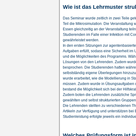
Wie ist das Lehrmuster stru
Das Seminar wurde zeitlich in zwei Teile gete
Teil die Mikrosimulation. Die Veranstaltun
Essen gleichzeitig an der Veranstaltung tei
Studierenden im Falle einer Infektion mit C
gewährleistet werden.
In den ersten Sitzungen zur agentenbasierte
Aufgaben erfüllt, sodass eine Sicherheit 
und die Möglichkeiten des Programms. Wäh
Lösungen von den Lehrenden. Zudem wurden
besprochen. Die Studierenden hatten währen
selbstständig eigene Überlegungen hinzuzu
wurde erarbeitet, wie die Modellierung in 
müssen. Zudem wurde in Übungsaufgaben d
bestand die Möglichkeit sich bei der Hilfsk
Zudem boten die Lehrenden zusätzliche Spre
gewählten und selbst strukturierten Gruppe
Die Lehrenden stellten zu verschiedenen Th
Artikeln zur Verfügung und unterstützen bei
Studienleistung erfolgte jeweils ein indiv
Welches Prüfungsform ist 