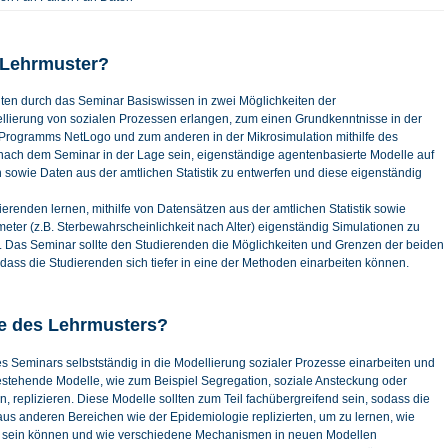
 Lehrmuster?
ten durch das Seminar Basiswissen in zwei Möglichkeiten der
lierung von sozialen Prozessen erlangen, zum einen Grundkenntnisse in der
 Programms NetLogo und zum anderen in der Mikrosimulation mithilfe des
nach dem Seminar in der Lage sein, eigenständige agentenbasierte Modelle auf
 sowie Daten aus der amtlichen Statistik zu entwerfen und diese eigenständig
dierenden lernen, mithilfe von Datensätzen aus der amtlichen Statistik sowie
ter (z.B. Sterbewahrscheinlichkeit nach Alter) eigenständig Simulationen zu
n. Das Seminar sollte den Studierenden die Möglichkeiten und Grenzen der beiden
ass die Studierenden sich tiefer in eine der Methoden einarbeiten können.
te des Lehrmusters?
s Seminars selbstständig in die Modellierung sozialer Prozesse einarbeiten und
bestehende Modelle, wie zum Beispiel Segregation, soziale Ansteckung oder
, replizieren. Diese Modelle sollten zum Teil fachübergreifend sein, sodass die
s anderen Bereichen wie der Epidemiologie replizierten, um zu lernen, wie
en sein können und wie verschiedene Mechanismen in neuen Modellen