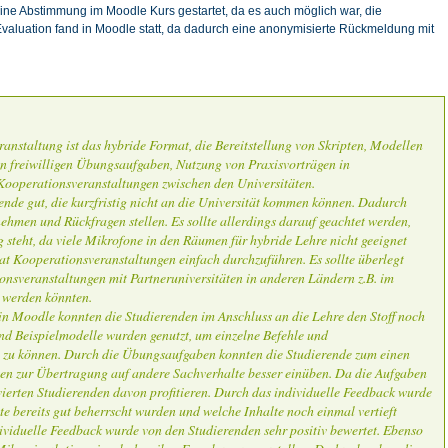
ne Abstimmung im Moodle Kurs gestartet, da es auch möglich war, die
 Evaluation fand in Moodle statt, da dadurch eine anonymisierte Rückmeldung mit
anstaltung ist das hybride Format, die Bereitstellung von Skripten, Modellen
n freiwilligen Übungsaufgaben, Nutzung von Praxisvorträgen in
Kooperationsveranstaltungen zwischen den Universitäten.
ende gut, die kurzfristig nicht an die Universität kommen können. Dadurch
ehmen und Rückfragen stellen. Es sollte allerdings darauf geachtet werden,
steht, da viele Mikrofone in den Räumen für hybride Lehre nicht geeignet
at Kooperationsveranstaltungen einfach durchzuführen. Es sollte überlegt
nsveranstaltungen mit Partneruniversitäten in anderen Ländern z.B. im
 werden könnten.
 in Moodle konnten die Studierenden im Anschluss an die Lehre den Stoff noch
nd Beispielmodelle wurden genutzt, um einzelne Befehle und
 zu können. Durch die Übungsaufgaben konnten die Studierende zum einen
ten zur Übertragung auf andere Sachverhalte besser einüben. Da die Aufgaben
ivierten Studierenden davon profitieren. Durch das individuelle Feedback wurde
te bereits gut beherrscht wurden und welche Inhalte noch einmal vertieft
dividuelle Feedback wurde von den Studierenden sehr positiv bewertet. Ebenso