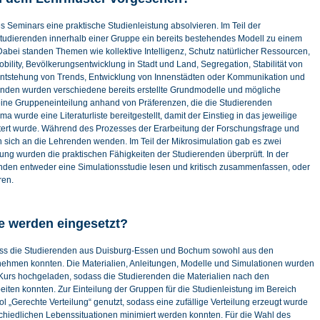
s Seminars eine praktische Studienleistung absolvieren. Im Teil der
Studierenden innerhalb einer Gruppe ein bereits bestehendes Modell zu einem
abei standen Themen wie kollektive Intelligenz, Schutz natürlicher Ressourcen,
lity, Bevölkerungsentwicklung in Stadt und Land, Segregation, Stabilität von
ntstehung von Trends, Entwicklung von Innenstädten oder Kommunikation und
nden wurden verschiedene bereits erstellte Grundmodelle und mögliche
 eine Gruppeneinteilung anhand von Präferenzen, die die Studierenden
urde eine Literaturliste bereitgestellt, damit der Einstieg in das jeweilige
ert wurde. Während des Prozesses der Erarbeitung der Forschungsfrage und
 sich an die Lehrenden wenden. Im Teil der Mikrosimulation gab es zwei
tung wurden die praktischen Fähigkeiten der Studierenden überprüft. In der
renden entweder eine Simulationsstudie lesen und kritisch zusammenfassen, oder
ren.
e werden eingesetzt?
ss die Studierenden aus Duisburg-Essen und Bochum sowohl aus den
lnehmen konnten. Die Materialien, Anleitungen, Modelle und Simulationen wurden
Kurs hochgeladen, sodass die Studierenden die Materialien nach den
iten konnten. Zur Einteilung der Gruppen für die Studienleistung im Bereich
 „Gerechte Verteilung“ genutzt, sodass eine zufällige Verteilung erzeugt wurde
hiedlichen Lebenssituationen minimiert werden konnten. Für die Wahl des