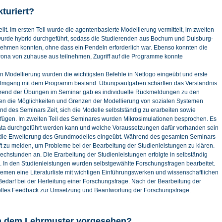
kturiert?
ilt. Im ersten Teil wurde die agentenbasierte Modellierung vermittelt, im zweiten
g wurde hybrid durchgeführt, sodass die Studierenden aus Bochum und Duisburg-
lnehmen konnten, ohne dass ein Pendeln erforderlich war. Ebenso konnten die
orona von zuhause aus teilnehmen, Zugriff auf die Programme konnte
n Modellierung wurden die wichtigsten Befehle in Netlogo eingeübt und erste
im Umgang mit dem Programm bestand. Übungsaufgaben schärften das Verständnis
rend der Übungen im Seminar gab es individuelle Rückmeldungen zu den
 die Möglichkeiten und Grenzen der Modellierung von sozialen Systemen
d des Seminars Zeit, sich die Modelle selbstständig zu erarbeiten sowie
fügen. Im zweiten Teil des Seminares wurden Mikrosimulationen besprochen. Es
Stata durchgeführt werden kann und welche Voraussetzungen dafür vorhanden sein
ie Erweiterung des Grundmodelles eingeübt. Während des gesamten Seminars
raft zu melden, um Probleme bei der Bearbeitung der Studienleistungen zu klären.
chstunden an. Die Erarbeitung der Studienleistungen erfolgte in selbständig
n. In den Studienleistungen wurden selbstgewählte Forschungsfragen bearbeitet.
emen eine Literaturliste mit wichtigen Einführungswerken und wissenschaftlichen
 Bedarf bei der Herleitung einer Forschungsfrage. Nach der Bearbeitung der
iduelles Feedback zur Umsetzung und Beantwortung der Forschungsfrage.
in dem Lehrmuster vorgesehen?