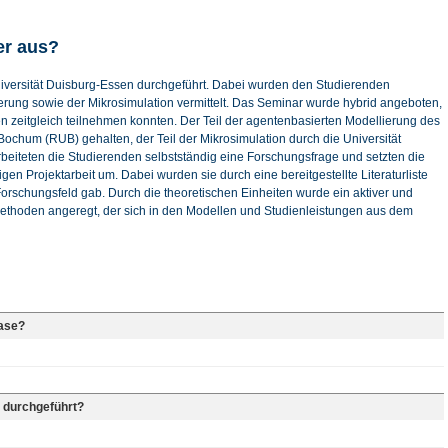
er aus?
niversität Duisburg-Essen durchgeführt. Dabei wurden den Studierenden
rung sowie der Mikrosimulation vermittelt. Das Seminar wurde hybrid angeboten,
n zeitgleich teilnehmen konnten. Der Teil der agentenbasierten Modellierung des
ochum (RUB) gehalten, der Teil der Mikrosimulation durch die Universität
eiteten die Studierenden selbstständig eine Forschungsfrage und setzten die
en Projektarbeit um. Dabei wurden sie durch eine bereitgestellte Literaturliste
s Forschungsfeld gab. Durch die theoretischen Einheiten wurde ein aktiver und
ethoden angeregt, der sich in den Modellen und Studienleistungen aus dem
hase?
 durchgeführt?