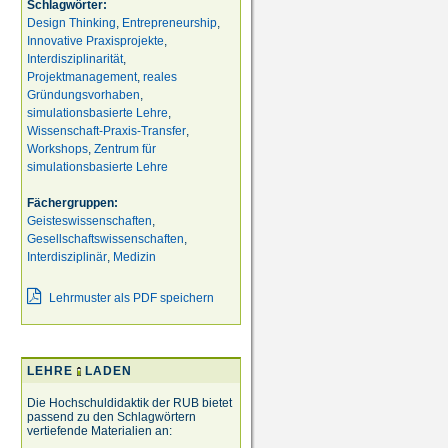
Schlagwörter:
Design Thinking
,
Entrepreneurship
,
Innovative Praxisprojekte
,
Interdisziplinarität
,
Projektmanagement
,
reales
Gründungsvorhaben
,
simulationsbasierte Lehre
,
Wissenschaft-Praxis-Transfer
,
Workshops
,
Zentrum für
simulationsbasierte Lehre
Fächergruppen:
Geisteswissenschaften
,
Gesellschaftswissenschaften
,
Interdisziplinär
,
Medizin
Lehrmuster als PDF speichern
LEHRE
LADEN
Die Hochschuldidaktik der RUB bietet
passend zu den Schlagwörtern
vertiefende Materialien an: