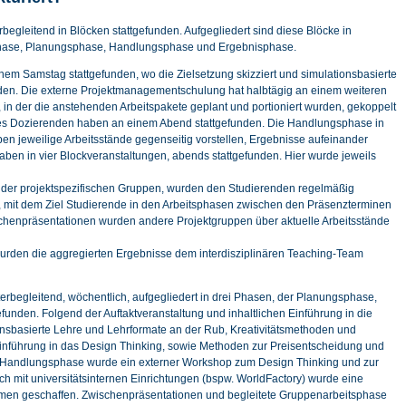
rbegleitend in Blöcken stattgefunden. Aufgegliedert sind diese Blöcke in
phase, Planungsphase, Handlungsphase und Ergebnisphase.
inem Samstag stattgefunden, wo die Zielsetzung skizziert und simulationsbasierte
rden. Die externe Projektmanagementschulung hat halbtägig an einem weiteren
in der die anstehenden Arbeitspakete geplant und portioniert wurden, gekoppelt
 des Dozierenden haben an einem Abend stattgefunden. Die Handlungsphase in
pen jeweilige Arbeitsstände gegenseitig vorstellen, Ergebnisse aufeinander
en in vier Blockveranstaltungen, abends stattgefunden. Hier wurde jeweils
b der projektspezifischen Gruppen, wurden den Studierenden regelmäßig
mit dem Ziel Studierende in den Arbeitsphasen zwischen den Präsenzterminen
ischenpräsentationen wurden andere Projektgruppen über aktuelle Arbeitsstände
 wurden die aggregierten Ergebnisse dem interdisziplinären Teaching-Team
terbegleitend, wöchentlich, aufgegliedert in drei Phasen, der Planungsphase,
nden. Folgend der Auftaktveranstaltung und inhaltlichen Einführung in die
ionsbasierte Lehre und Lehrformate an der Rub, Kreativitätsmethoden und
inführung in das Design Thinking, sowie Methoden zur Preisentscheidung und
d Handlungsphase wurde ein externer Workshop zum Design Thinking und zur
ch mit universitätsinternen Einrichtungen (bspw. WorldFactory) wurde eine
ahmen geschaffen. Zwischenpräsentationen und begleitete Gruppenarbeitsphase