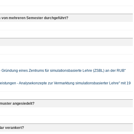
m von mehreren Semester durchgeführt?
s - Gründung eines Zentrums für simulationsbasierte Lehre (ZSBL) an der RUB"
leistungen - Analysekonzepte zur Vermarktung simulationsbasierter Lehre" mit 19
rmuster angesiedelt?
lar verankert?