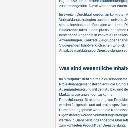
Ergebnisse der einzelnen Studierendengrup
zusammengeführt. Diese werden vor einem in
Im zweiten Durchlauf werden an konkreten 
Vermarktungsstrategien aus dem universitä
simulationsbasierten Formaten werden in Die
Studierende loten in dem praxisorientierte
bestehende Angebote in konkrete Dienstleist
Anwendungen. Konkrete Zielgruppenanalyse
Studierenden handwerklich einen Einblick in
Ansatzes marktgängige Dienstleistungen zu 
Was sind wesentliche Inhal
Im Mittelpunkt steht die reale Auseinander
Projektmanagement stellt hierfür die Grundl
Auseinandersetzung mit dem Aufbau und de
Marktanalyse anwenden zu können.
Projektplanung, Strukturierung von Projekte
werden festgesetzt und auf projektspezifisch
Durchführungsphase werden die Kenntniss
Eigenständig werden Vermarktungsstrategie
werden in Dienstleistungsangebote übersetzt
zum konkreten Produkt/ der Dienstleistung.