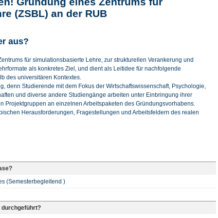
en! Gründung eines Zentrums für
hre (ZSBL) an der RUB
er aus?
entrums für simulationsbasierte Lehre, zur strukturellen Verankerung und
ehrformate als konkretes Ziel, und dient als Leitidee für nachfolgende
 des universitären Kontextes.
rfolg, denn Studierende mit dem Fokus der Wirtschaftswissenschaft, Psychologie,
ften und diverse andere Studiengänge arbeiten unter Einbringung ihrer
n Projektgruppen an einzelnen Arbeitspaketen des Gründungsvorhabens.
pischen Herausforderungen, Fragestellungen und Arbeitsfeldern des realen
hase?
es (Semesterbegleitend )
 durchgeführt?