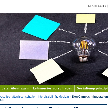
STARTSEITE
muster übertragen
Lehrmuster vorschlagen
Gestaltungsprinzip
esellschaftswissenschaften
,
Interdisziplinär
,
Medizin
»
Den Campus mitgestalten!
 RUB