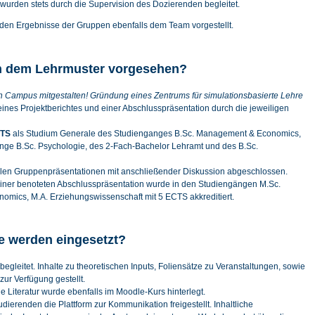
wurden stets durch die Supervision des Dozierenden begleitet.
rden Ergebnisse der Gruppen ebenfalls dem Team vorgestellt.
in dem Lehrmuster vorgesehen?
 Campus mitgestalten! Gründung eines Zentrums für simulationsbasierte Lehre
ines Projektberichtes und einer Abschlusspräsentation durch die jeweiligen
TS
als Studium Generale des Studienganges B.Sc. Management & Economics,
nge B.Sc. Psychologie, des 2-Fach-Bachelor Lehramt und des B.Sc.
alen Gruppenpräsentationen mit anschließender Diskussion abgeschlossen.
iner benoteten Abschlusspräsentation wurde in den Studiengängen M.Sc.
ics, M.A. Erziehungswissenschaft mit 5 ECTS akkreditiert.
e werden eingesetzt?
leitet. Inhalte zu theoretischen Inputs, Foliensätze zu Veranstaltungen, sowie
ur Verfügung gestellt.
e Literatur wurde ebenfalls im Moodle-Kurs hinterlegt.
erenden die Plattform zur Kommunikation freigestellt. Inhaltliche