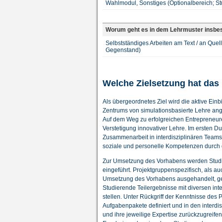
Wahlmodul, Sonstiges (Optionalbereich; S
Worum geht es in dem Lehrmuster insbe
Selbstständiges Arbeiten am Text / an Quel
Gegenstand)
Welche Zielsetzung hat das
Als übergeordnetes Ziel wird die aktive Ei
Zentrums von simulationsbasierte Lehre ang
Auf dem Weg zu erfolgreichen Entrepreneure
Verstetigung innovativer Lehre. Im ersten 
Zusammenarbeit in interdisziplinären Team
soziale und personelle Kompetenzen durch
Zur Umsetzung des Vorhabens werden Studie
eingeführt. Projektgruppenspezifisch, als 
Umsetzung des Vorhabens ausgehandelt, ge
Studierende Teilergebnisse mit diversen int
stellen. Unter Rückgriff der Kenntnisse des
Aufgabenpakete definiert und in den interdi
und ihre jeweilige Expertise zurückzugreif