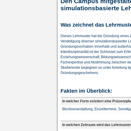
Den Campus mitgestalt
simulationsbasierte Le
Was zeichnet das Lehrmust
Dieses Lehrmuster hat die Gründung eines Z
Verstetigung diverser simulationsbasierter L
Gründungsvorhaben innerhalb und außerhalb
Interdisziplinarität ist der Schlüssel zum E
Erziehungswissenschaft, Bildungswissenscha
Fachexpertise und Abstimmung zwischen de
Studierende begegnen so unter Anleitung ty
Gründungsgeschehens.
Fakten im Überblick:
In welcher Form existiert eine Präsenzp
Blockveranstaltung, Einzeltermine, Sonstig
In welchen Zeitraum wird das Lehrmuster