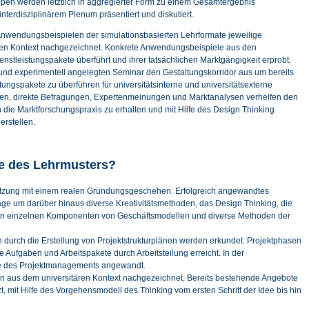
pen werden letztlich in aggregierter Form zu einem Gesamtergebnis
terdisziplinärem Plenum präsentiert und diskutiert.
Anwendungsbeispielen der simulationsbasierten Lehrformate jeweilige
ren Kontext nachgezeichnet. Konkrete Anwendungsbeispiele aus den
nstleistungspakete überführt und ihrer tatsächlichen Marktgängigkeit erprobt.
n und experimentell angelegten Seminar den Gestaltungskorridor aus um bereits
ungspakete zu überführen für universitätsinterne und universitätsexterne
n, direkte Befragungen, Expertenmeinungen und Marktanalysen verhelfen den
 die Marktforschungspraxis zu erhalten und mit Hilfe des Design Thinking
erstellen.
te des Lehrmusters?
setzung mit einem realen Gründungsgeschehen. Erfolgreich angewandtes
age um darüber hinaus diverse Kreativitätsmethoden, das Design Thinking, die
n einzelnen Komponenten von Geschäftsmodellen und diverse Methoden der
n durch die Erstellung von Projektstrukturplänen werden erkundet. Projektphasen
e Aufgaben und Arbeitspakete durch Arbeitsteilung erreicht. In der
e des Projektmanagements angewandt.
n aus dem universitären Kontext nachgezeichnet. Bereits bestehende Angebote
, mit Hilfe des Vorgehensmodell des Thinking vom ersten Schritt der Idee bis hin