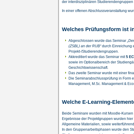
der interdisziplinären Studierendengruppen 
In einer offenen Abschlussveranstaltung wu
Welches Prüfungsform ist 
Abgeschlossen wurde das Seminar
„Den
(ZSBL) an der RUB“
durch Einreichung e
Projekt-/Studierendengruppen.
Akkreditiert wurde das Seminar mit
5 EC
sowie im Optionalbereich der Studiengä
Geschichtswissenschaft.
Das zweite Seminar wurde mit einer fin
Die Seminarabschlussprüfung in Form e
Management, M.Sc. Management & Econom
Welche E-Learning-Element
Beide Seminare wurden mit Moodle-Kursen beg
Ergebnisse der Projektgruppen wurden hier z
Allgemeine Materialien, sowie weiterführend
In den Gruppenarbeitsphasen wurde den Studi