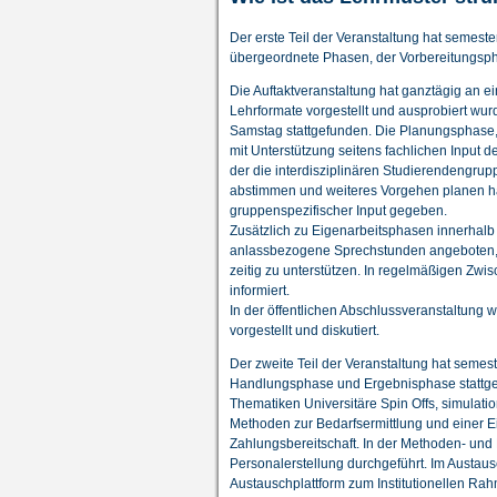
Der erste Teil der Veranstaltung hat semeste
übergeordnete Phasen, der Vorbereitungs
Die Auftaktveranstaltung hat ganztägig an e
Lehrformate vorgestellt und ausprobiert wu
Samstag stattgefunden. Die Planungsphase, 
mit Unterstützung seitens fachlichen Input
der die interdisziplinären Studierendengrup
abstimmen und weiteres Vorgehen planen hab
gruppenspezifischer Input gegeben.
Zusätzlich zu Eigenarbeitsphasen innerhal
anlassbezogene Sprechstunden angeboten, 
zeitig zu unterstützen. In regelmäßigen Zw
informiert.
In der öffentlichen Abschlussveranstaltung
vorgestellt und diskutiert.
Der zweite Teil der Veranstaltung hat semes
Handlungsphase und Ergebnisphase stattgefu
Thematiken Universitäre Spin Offs, simulat
Methoden zur Bedarfsermittlung und einer E
Zahlungsbereitschaft. In der Methoden- un
Personalerstellung durchgeführt. Im Austaus
Austauschplattform zum Institutionellen R