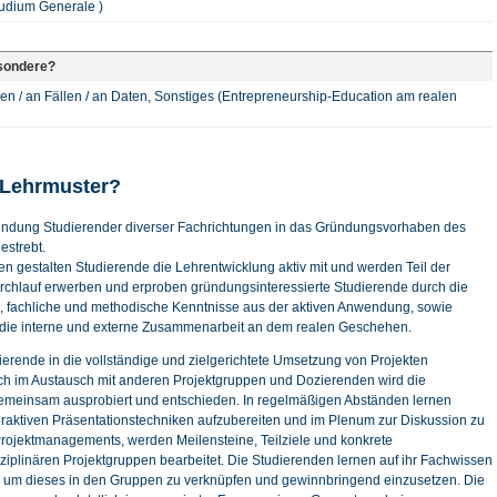
tudium Generale )
sondere?
len / an Fällen / an Daten, Sonstiges (Entrepreneurship-Education am realen
 Lehrmuster?
nbindung Studierender diverser Fachrichtungen in das Gründungsvorhaben des
estrebt.
n gestalten Studierende die Lehrentwicklung aktiv mit und werden Teil der
Durchlauf erwerben und erproben gründungsinteressierte Studierende durch die
s, fachliche und methodische Kenntnisse aus der aktiven Anwendung, sowie
 die interne und externe Zusammenarbeit an dem realen Geschehen.
rende in die vollständige und zielgerichtete Umsetzung von Projekten
auch im Austausch mit anderen Projektgruppen und Dozierenden wird die
meinsam ausprobiert und entschieden. In regelmäßigen Abständen lernen
eraktiven Präsentationstechniken aufzubereiten und im Plenum zur Diskussion zu
 Projektmanagements, werden Meilensteine, Teilziele und konkrete
sziplinären Projektgruppen bearbeitet. Die Studierenden lernen auf ihr Fachwissen
en um dieses in den Gruppen zu verknüpfen und gewinnbringend einzusetzen. Die