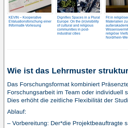
KEVIN – Kooperative
Dignifies Spaces in a Plural
Fit in religiöser
EValuationsforschung einer
Europe: On the (in)visibility
Materialien zu
INformatik-Vorlesung
of cultural and religious
außerakadem
communities in post-
Wissensvermit
industrial cities
religiöse Vielfa
Nordrhein-Wes
Wie ist das Lehrmuster struktur
Das Forschungsformat kombiniert Präsenzte
Forschungsarbeit im Team oder individuell s
Dies erhöht die zeitliche Flexibilität der Stu
Ablauf:
– Vorbereitung: Der*die Projektbeauftragte 