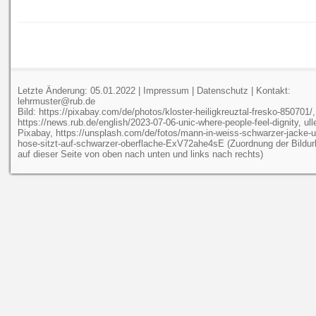
Letzte Änderung: 05.01.2022 |
Impressum
|
Datenschutz
| Kontakt:
lehrmuster@rub.de
Bild: https://pixabay.com/de/photos/kloster-heiligkreuztal-fresko-850701/,
https://news.rub.de/english/2023-07-06-unic-where-people-feel-dignity, ull
Pixabay, https://unsplash.com/de/fotos/mann-in-weiss-schwarzer-jacke-u
hose-sitzt-auf-schwarzer-oberflache-ExV72ahe4sE (Zuordnung der Bildur
auf dieser Seite von oben nach unten und links nach rechts)