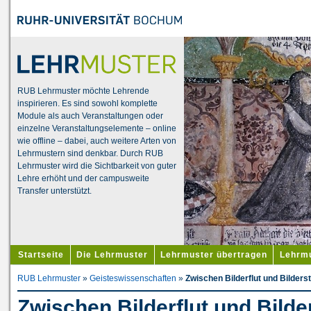
RUB Lehrmuster möchte Lehrende
inspirieren. Es sind sowohl komplette
Module als auch Veranstaltungen oder
einzelne Veranstaltungselemente – online
wie offline – dabei, auch weitere Arten von
Lehrmustern sind denkbar. Durch RUB
Lehrmuster wird die Sichtbarkeit von guter
Lehre erhöht und der campusweite
Transfer unterstützt.
Startseite
Die Lehrmuster
Lehrmuster übertragen
Lehrmu
RUB Lehrmuster
»
Geisteswissenschaften
»
Zwischen Bilderflut und Bilderst
Zwischen Bilderflut und Bilde