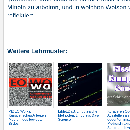
Mitteln zu arbeiten, und in welchen Weisen 
reflektiert.
Weitere Lehrmuster:
VIDEO Works.
LiMeLDaS: Linguistische
Kuratieren Qu
Künstlerisches Arbeiten im
Methoden: Linguistic Data
Ausstellen als
Medium des bewegten
Science
queer/feminis
Bildes
Medien/Praxis
Seminar mit A