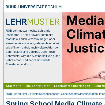
RUB Lehrmuster möchte Lehrende
inspirieren. Es sind sowohl komplette
Module als auch Veranstaltungen oder
einzelne Veranstaltungselemente – online
wie offline – dabei, auch weitere Arten von
Lehrmustern sind denkbar. Durch RUB
Lehrmuster wird die Sichtbarkeit von guter
Lehre erhöht und der campusweite
Transfer unterstützt.
Startseite
Die Lehrmuster
Lehrmuster übertragen
Lehrmu
RUB Lehrmuster
»
Geisteswissenschaften
,
Gesellschaftswissenschaften
,
Inter
Spring School Media Climate 