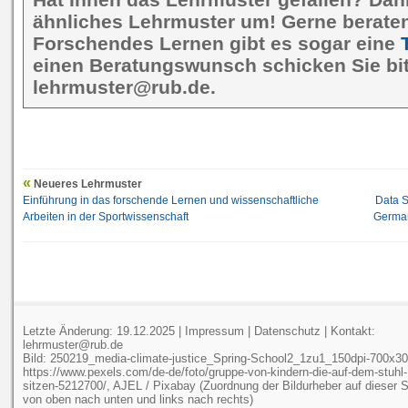
ähnliches Lehrmuster um! Gerne beraten 
Forschendes Lernen gibt es sogar eine
einen Beratungswunsch schicken Sie bit
lehrmuster@rub.de.
Neueres Lehrmuster
Einführung in das forschende Lernen und wissenschaftliche
Data S
Arbeiten in der Sportwissenschaft
German
Letzte Änderung: 19.12.2025 |
Impressum
|
Datenschutz
| Kontakt:
lehrmuster@rub.de
Bild: 250219_media-climate-justice_Spring-School2_1zu1_150dpi-700x30
https://www.pexels.com/de-de/foto/gruppe-von-kindern-die-auf-dem-stuhl-
sitzen-5212700/, AJEL / Pixabay (Zuordnung der Bildurheber auf dieser S
von oben nach unten und links nach rechts)