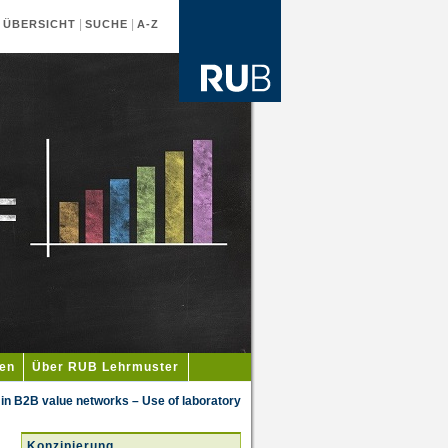
|
|
|
ÜBERSICHT
SUCHE
A-Z
ien
Über RUB Lehrmuster
 in B2B value networks – Use of laboratory
Konzipierung