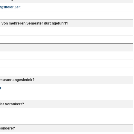
sfreier Zeit
m von mehreren Semester durchgeführt?
rmuster angesiedelt?
)
lar verankert?
sondere?