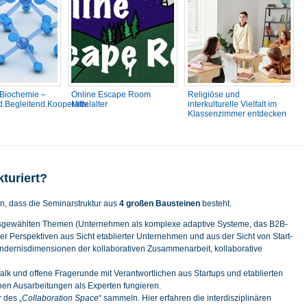
 Biochemie –
Online Escape Room
Religiöse und
d.Begleitend.Kooperativ.
Mittelalter
interkulturelle Vielfalt im
Klassenzimmer entdecken
kturiert?
, dass die Seminarstruktur aus
4 großen Bausteinen
besteht.
ausgewählten Themen (Unternehmen als komplexe adaptive Systeme, das B2B-
 Perspektiven aus Sicht etablierter Unternehmen und aus der Sicht von Start-
indernisdimensionen der kollaborativen Zusammenarbeit, kollaborative
alk und offene Fragerunde mit Verantwortlichen aus Startups und etablierten
hen Ausarbeitungen als Experten fungieren.
 des „
Collaboration Space
“ sammeln. Hier erfahren die interdisziplinären