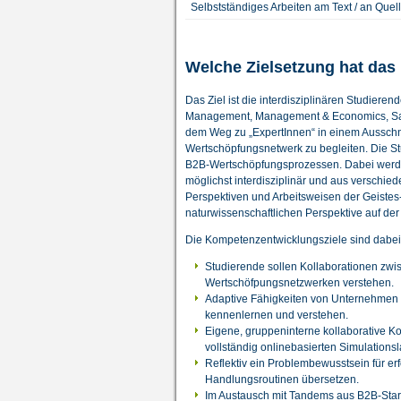
Selbstständiges Arbeiten am Text / an Quell
Welche Zielsetzung hat das
Das Ziel ist die interdisziplinären Studie
Management, Management & Economics, Sal
dem Weg zu „ExpertInnen“ in einem Ausschni
Wertschöpfungsnetwerk zu begleiten. Die St
B2B-Wertschöpfungsprozessen. Dabei werde
möglichst interdisziplinär und aus verschi
Perspektiven und Arbeitsweisen der Geistes-
naturwissenschaftlichen Perspektive auf der
Die Kompetenzentwicklungsziele sind dabei
Studierende sollen Kollaborationen zwi
Wertschöfpungsnetzwerken verstehen.
Adaptive Fähigkeiten von Unternehmen als
kennenlernen und verstehen.
Eigene, gruppeninterne kollaborative K
vollständig onlinebasierten Simulationsl
Reflektiv ein Problembewusstsein für erf
Handlungsroutinen übersetzen.
Im Austausch mit Tandems aus B2B-Start