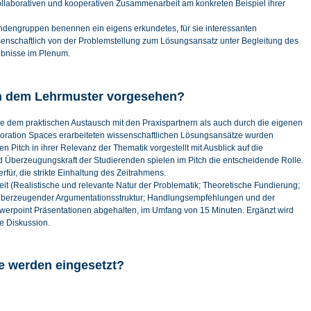
llaborativen und kooperativen Zusammenarbeit am konkreten Beispiel ihrer
endengruppen benennen ein eigens erkundetes, für sie interessanten
ssenschaftlich von der Problemstellung zum Lösungsansatz unter Begleitung des
ebnisse im Plenum.
in dem Lehrmuster vorgesehen?
wie dem praktischen Austausch mit den Praxispartnern als auch durch die eigenen
boration Spaces erarbeiteten wissenschaftlichen Lösungsansätze wurden
 Pitch in ihrer Relevanz der Thematik vorgestellt mit Ausblick auf die
 Überzeugungskraft der Studierenden spielen im Pitch die entscheidende Rolle.
rfür, die strikte Einhaltung des Zeitrahmens.
eit (Realistische und relevante Natur der Problematik; Theoretische Fundierung;
berzeugender Argumentationsstruktur; Handlungsempfehlungen und der
owerpoint Präsentationen abgehalten, im Umfang von 15 Minuten. Ergänzt wird
e Diskussion.
e werden eingesetzt?