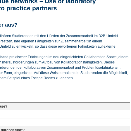
lue networks – Use of laboratory
to practice partners
er aus?
sziplinären Studierenden mit den Hürden der Zusammenarbeit im B2B-Umfeld
versetzen, ihre eigenen Fähigkeiten zur Zusammenarbeit in einem
n Umfeld zu entwickeln, so dass diese erworbenen Fähigkeiten auf externe
anhand praktischer Erfahrungen im neu eingerichteten Collaboration Space, einem
ionsherausforderungen zum Aufbau von Kollaborationsfähigkeiten. Dieses
forderungen der kollaborativen Zusammenarbeit und Problemlösefähigkeiten,
er Form, eingerichtet. Auf diese Weise erhalten die Studierenden die Möglichkeit,
 am Beispiel eines Escape Rooms zu erleben.
hase?
 durchgeführt?