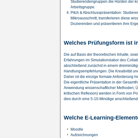
Studierendengruppen die Hürden der ko
Arbeitsgruppe.
Pitch & Abschlusspräsentation: Studier
Mikroausschnitt, transferieren diese wi
Dozierenden und präsentieren ihre Erg
Welches Prüfungsform ist 
Die auf Basis der theoretischen Inhalte, so
Erfahrungen im Simulationslabor des Colla
abschließend zunächst in einem dreiminütigen
Handlungsempfehlungen. Die Kreativität und
Daher ist die einzige formale Anforderung hie
Die eigentliche Präsentation in der Gesamth
Anwendung wissenschaftlicher Methoden; Ü
kritischen Reflexion) werden in Form von P
dies durch eine 5-10-Minütige anschließend
Welche E-Learning-Element
Moodle
Aufzeichnungen