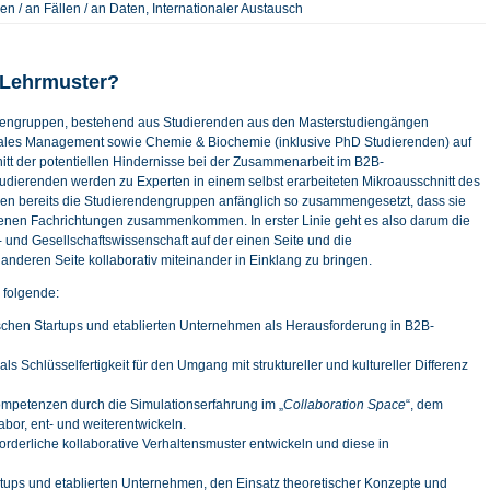
en / an Fällen / an Daten, Internationaler Austausch
 Lehrmuster?
rendengruppen, bestehend aus Studierenden aus den Masterstudiengängen
es Management sowie Chemie & Biochemie (inklusive PhD Studierenden) auf
tt der potentiellen Hindernisse bei der Zusammenarbeit im B2B-
udierenden werden zu Experten in einem selbst erarbeiteten Mikroausschnitt des
n bereits die Studierendengruppen anfänglich so zusammengesetzt, dass sie
edenen Fachrichtungen zusammenkommen. In erster Linie geht es also darum die
 und Gesellschaftswissenschaft auf der einen Seite und die
 anderen Seite kollaborativ miteinander in Einklang zu bringen.
 folgende:
schen Startups und etablierten Unternehmen als Herausforderung in B2B-
 Schlüsselfertigkeit für den Umgang mit struktureller und kultureller Differenz
ompetenzen durch die Simulationserfahrung im „
Collaboration Space
“, dem
abor, ent- und weiterentwickeln.
orderliche kollaborative Verhaltensmuster entwickeln und diese in
ups und etablierten Unternehmen, den Einsatz theoretischer Konzepte und