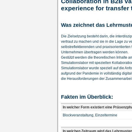
Collaboration in B2B va
experience for transfer 
Was zeichnet das Lehrmust
Die Zielsetzung besteht darin, die interdi
vertraut zu machen und sie in die Lage zu 
selbstreflektierenden und praxisorientierte
Unternehmen übertragen werden können.
Gestützt werden die theoretischen Inhalte 
Simulationslabor mit speziellen Kollaborat
Simulationslabor wurde speziell auf die An
aufgrund der Pandemie in vollständig digital
die Herausforderungen der Zusammenarbeit
Fakten im Überblick:
In welcher Form existiert eine Präsenzp
Blockveranstaltung, Einzeltermine
In welchen Zeitraum wird das Lehrmuster