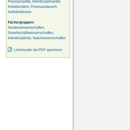
Praxisprojekte
,
Interdisziplinarität
,
Kollaboration
,
Praxisaustausch
,
Selbstreflexion
Fächergruppen:
Geisteswissenschaften
,
Gesellschaftswissenschaften
,
Interdisziplinär
,
Naturwissenschaften
Lehrmuster als PDF speichern