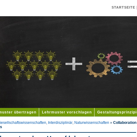
STARTSEITE
muster übertragen
Lehrmuster vorschlagen
Gestaltungsprinzip
esellschaftswissenschaften
,
Interdisziplinär
,
Naturwissenschaften
»
Collaboration
rs