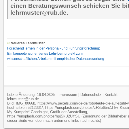
einen Beratungswunsch schicken Sie bit
lehrmuster@rub.de.
Neueres Lehrmuster
Forschend lernen in der Personal- und Führungsforschung:
Ein kompetenzorientiertes Lehr-Lernprojekt zum
wissenschaftlichen Arbeiten mit empirischer Datenauswertung
Letzte Änderung: 16.04.2025 |
Impressum
|
Datenschutz
| Kontakt:
lehrmuster@rub.de
Bild: IMG_8066b, https://www.pexels.com/de-de/foto/leute-die-auf-stuhl-v
tisch-sitzen-5212331/, https://unsplash.com/photos/zFSo6bnZJTw, Kissi
My Kumpels* Goodnight, Grafik der Ausstellung,
https://unsplash.com/photos/hpjSkU2UYSU (Zuordnung der Bildurheber 
dieser Seite von oben nach unten und links nach rechts)