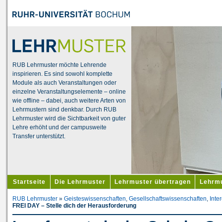
RUB Lehrmuster möchte Lehrende
inspirieren. Es sind sowohl komplette
Module als auch Veranstaltungen oder
einzelne Veranstaltungselemente – online
wie offline – dabei, auch weitere Arten von
Lehrmustern sind denkbar. Durch RUB
Lehrmuster wird die Sichtbarkeit von guter
Lehre erhöht und der campusweite
Transfer unterstützt.
Startseite
Die Lehrmuster
Lehrmuster übertragen
Lehrmu
RUB Lehrmuster
»
Geisteswissenschaften
,
Gesellschaftswissenschaften
,
Inter
FREI DAY – Stelle dich der Herausforderung