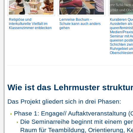
Religiöse und
Lernreise Bochum –
Kuratieren Qu
interkulturelle Vielfalt im
Schule kann auch anders
Ausstellen als
Klassenzimmer entdecken
gehen
queer/feminis
Medien/Praxis
Seminar mit A
queeren postin
Schichten zwi
Ruhrgebiet u
Oberschlesie
Wie ist das Lehrmuster struktur
Das Projekt gliedert sich in drei Phasen:
Phase 1: Engage// Auftaktveranstaltung (
Die Seminarreihe beginnt mit einem ge
Raum für Teambildung, Orientierung, K