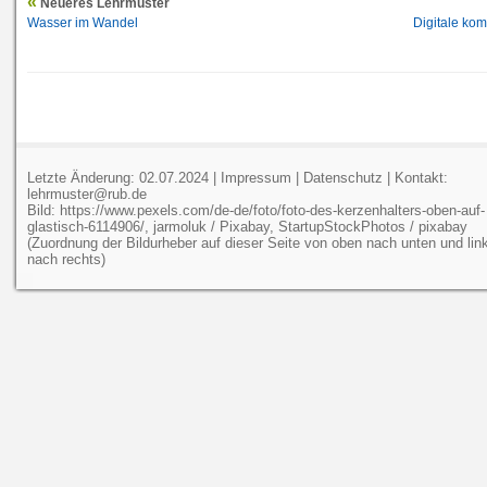
Neueres Lehrmuster
Wasser im Wandel
Digitale kom
Letzte Änderung: 02.07.2024 |
Impressum
|
Datenschutz
| Kontakt:
lehrmuster@rub.de
Bild: https://www.pexels.com/de-de/foto/foto-des-kerzenhalters-oben-auf-
glastisch-6114906/, jarmoluk / Pixabay, StartupStockPhotos / pixabay
(Zuordnung der Bildurheber auf dieser Seite von oben nach unten und lin
nach rechts)