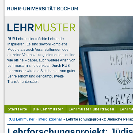
RUB Lehrmuster möchte Lehrende
inspirieren. Es sind sowohl komplette
Module als auch Veranstaltungen oder
einzelne Veranstaltungselemente – online
wie offline – dabei, auch weitere Arten von
Lehrmustern sind denkbar. Durch RUB
Lehrmuster wird die Sichtbarkeit von guter
Lehre erhöht und der campusweite
Transfer unterstützt.
Startseite
Die Lehrmuster
Lehrmuster übertragen
Lehrmu
RUB Lehrmuster
»
Interdisziplinär
»
Lehrforschungsprojekt: Jüdische Pers
Lehrforschungsprojekt: Jüdi