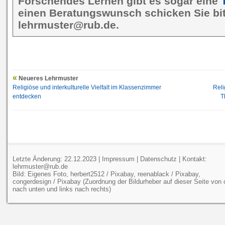
Forschendes Lernen gibt es sogar eine
einen Beratungswunsch schicken Sie bit
lehrmuster@rub.de.
Neueres Lehrmuster
Religiöse und interkulturelle Vielfalt im Klassenzimmer
Reli
entdecken
T
Letzte Änderung: 22.12.2023 |
Impressum
|
Datenschutz
| Kontakt:
lehrmuster@rub.de
Bild: Eigenes Foto, herbert2512 / Pixabay, reenablack / Pixabay,
congerdesign / Pixabay (Zuordnung der Bildurheber auf dieser Seite von
nach unten und links nach rechts)