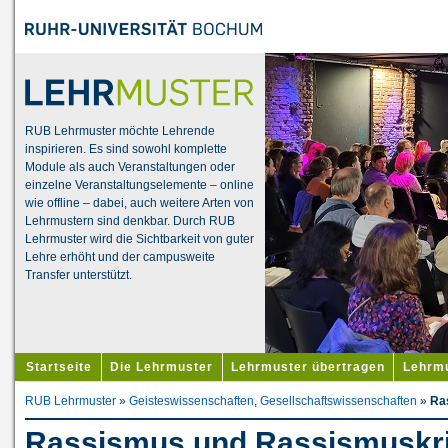
RUB Lehrmuster möchte Lehrende
inspirieren. Es sind sowohl komplette
Module als auch Veranstaltungen oder
einzelne Veranstaltungselemente – online
wie offline – dabei, auch weitere Arten von
Lehrmustern sind denkbar. Durch RUB
Lehrmuster wird die Sichtbarkeit von guter
Lehre erhöht und der campusweite
Transfer unterstützt.
Startseite
Die Lehrmuster
Lehrmuster übertragen
Lehrmu
RUB Lehrmuster
»
Geisteswissenschaften
,
Gesellschaftswissenschaften
»
Ras
Rassismus und Rassismuskrit