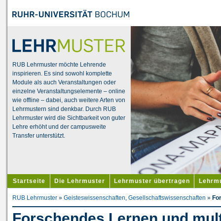
RUB Lehrmuster möchte Lehrende
inspirieren. Es sind sowohl komplette
Module als auch Veranstaltungen oder
einzelne Veranstaltungselemente – online
wie offline – dabei, auch weitere Arten von
Lehrmustern sind denkbar. Durch RUB
Lehrmuster wird die Sichtbarkeit von guter
Lehre erhöht und der campusweite
Transfer unterstützt.
Startseite
Die Lehrmuster
Lehrmuster übertragen
Lehrmu
RUB Lehrmuster
»
Geisteswissenschaften
,
Gesellschaftswissenschaften
»
Fo
Forschendes Lernen und mul