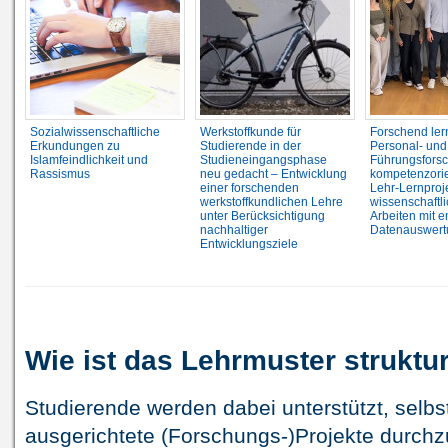
Sozialwissenschaftliche
Werkstoffkunde für
Forschend ler
Erkundungen zu
Studierende in der
Personal- und
Islamfeindlichkeit und
Studieneingangsphase
Führungsforsc
Rassismus
neu gedacht – Entwicklung
kompetenzorie
einer forschenden
Lehr-Lernproj
werkstoffkundlichen Lehre
wissenschaftl
unter Berücksichtigung
Arbeiten mit e
nachhaltiger
Datenauswert
Entwicklungsziele
Wie ist das Lehrmuster struktur
Studierende werden dabei unterstützt, selbs
ausgerichtete (Forschungs-)Projekte durchz