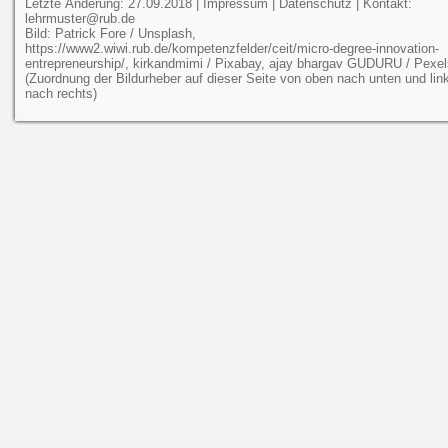
Letzte Änderung: 27.09.2018 |
Impressum
|
Datenschutz
| Kontakt:
lehrmuster@rub.de
Bild: Patrick Fore / Unsplash,
https://www2.wiwi.rub.de/kompetenzfelder/ceit/micro-degree-innovation-
entrepreneurship/, kirkandmimi / Pixabay, ajay bhargav GUDURU / Pexel
(Zuordnung der Bildurheber auf dieser Seite von oben nach unten und lin
nach rechts)